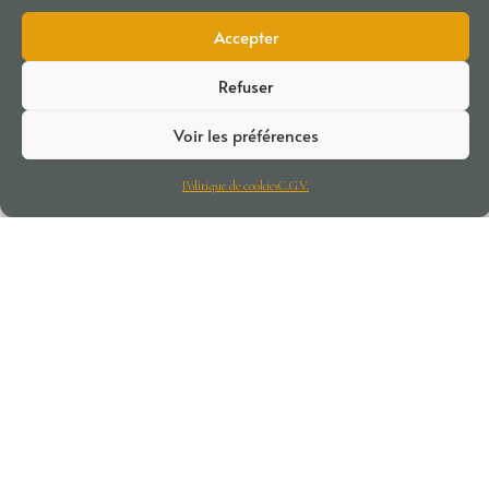
la dégustation de 4 vins pour 15€ par personne,
Accepter
Pour une expérience plus approfondie, choisissez la
dégustation de 8 vins, à 30€ par personne.
Refuser
Contactez-nous
Voir les préférences
Politique de cookies
C.G.V.
Visite du Domaine