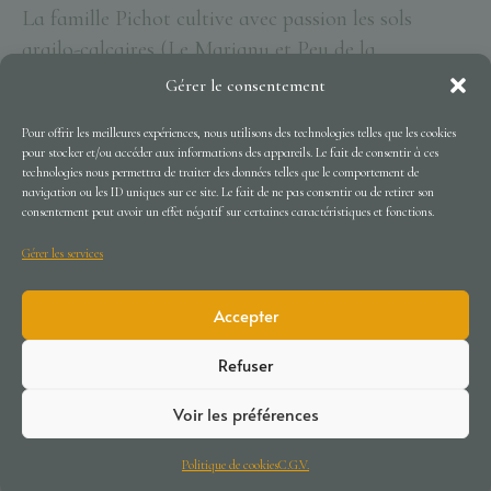
La famille Pichot cultive avec passion les sols
argilo-calcaires (Le Marigny et Peu de la
Moriette) et argilo-silex (Coteau de la Biche)
Gérer le consentement
du Vouvray.
Pour offrir les meilleures expériences, nous utilisons des technologies telles que les cookies
Découvrir notre histoire
pour stocker et/ou accéder aux informations des appareils. Le fait de consentir à ces
technologies nous permettra de traiter des données telles que le comportement de
navigation ou les ID uniques sur ce site. Le fait de ne pas consentir ou de retirer son
consentement peut avoir un effet négatif sur certaines caractéristiques et fonctions.
Gérer les services
Accepter
Refuser
Voir les préférences
Politique de cookies
C.G.V.